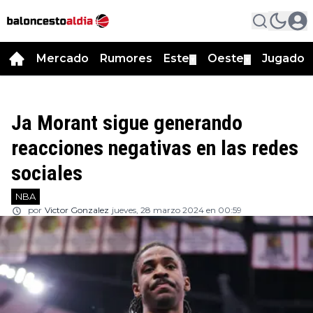
Mercado
Rumores
Este
Oeste
Jugador
▼
▼
Ja Morant sigue generando
reacciones negativas en las redes
sociales
NBA
por
Victor Gonzalez
jueves, 28 marzo 2024 en 00:59