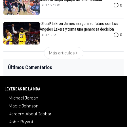
0
jul 07, 23:00
¡Oficial! LeBron James asegura su futuro con Los
Angeles Lakers y toma una generosa decisión
0
jul 07, 21:31
Más articulos
Últimos Comentarios
LEYENDAS DE LA NBA
Michael Jordan
Magic Johnson
Kareem Abdul-Jabbar
Kobe Bryant