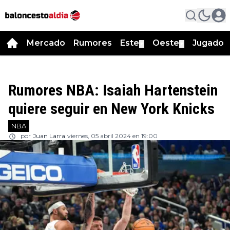
Mercado
Rumores
Este
Oeste
Jugador
▼
▼
Rumores NBA: Isaiah Hartenstein
quiere seguir en New York Knicks
NBA
por
Juan Larra
viernes, 05 abril 2024 en 19:00