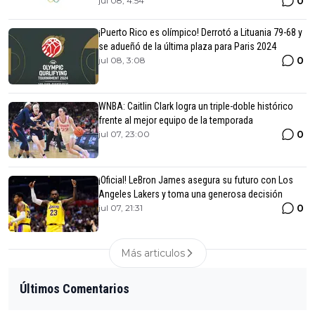
0
jul 08, 4:54
¡Puerto Rico es olímpico! Derrotó a Lituania 79-68 y
se adueñó de la última plaza para Paris 2024
0
jul 08, 3:08
WNBA: Caitlin Clark logra un triple-doble histórico
frente al mejor equipo de la temporada
0
jul 07, 23:00
¡Oficial! LeBron James asegura su futuro con Los
Angeles Lakers y toma una generosa decisión
0
jul 07, 21:31
Más articulos
Últimos Comentarios