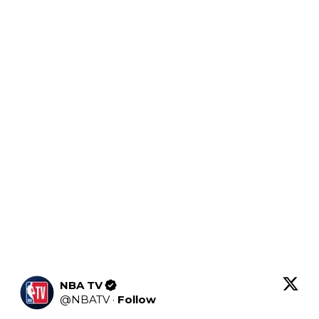
NBA TV
@
NBATV
·
Follow