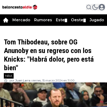
Mercado
Rumores
Este
Oeste
Jugador
▼
▼
Tom Thibodeau, sobre OG
Anunoby en su regreso con los
Knicks: "Habrá dolor, pero está
bien"
NBA
por
Juan Larra
viernes, 15 marzo 2024 en 11:00