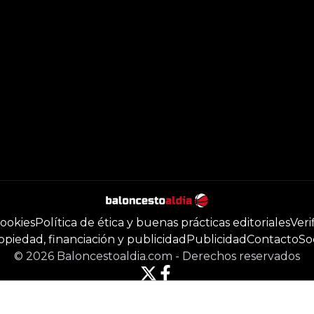
cookies
Política de ética y buenas prácticas editoriales
Veri
opiedad, financiación y publicidad
Publicidad
Contacto
So
©
2026
Baloncestoaldia.com
-
Derechos reservados
Powered by Newsifier