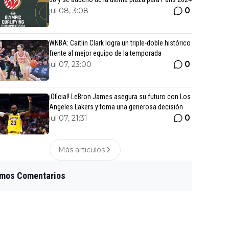
0
jul 08, 3:08
WNBA: Caitlin Clark logra un triple-doble histórico
frente al mejor equipo de la temporada
0
jul 07, 23:00
¡Oficial! LeBron James asegura su futuro con Los
Angeles Lakers y toma una generosa decisión
0
jul 07, 21:31
Más articulos
imos Comentarios