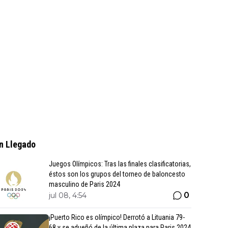
n Llegado
Juegos Olímpicos: Tras las finales clasificatorias,
éstos son los grupos del torneo de baloncesto
masculino de Paris 2024
0
jul 08, 4:54
¡Puerto Rico es olímpico! Derrotó a Lituania 79-
68 y se adueñó de la última plaza para Paris 2024