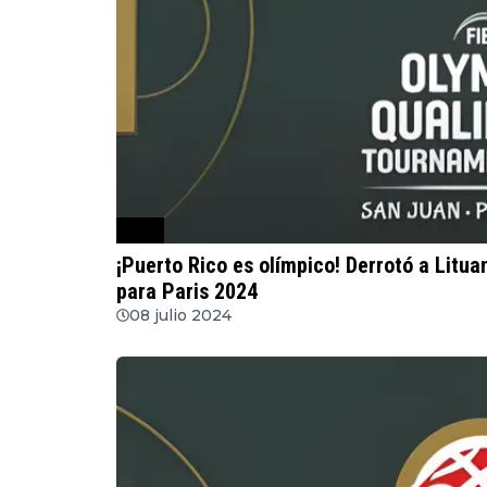
FIBA
¡Puerto Rico es olímpico! Derrotó a Litua
para Paris 2024
08 julio 2024