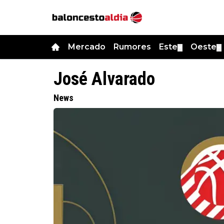
Mercado
Rumores
Este
Oeste
▼
▼
José Alvarado
News