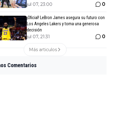
0
jul 07, 23:00
¡Oficial! LeBron James asegura su futuro con
Los Angeles Lakers y toma una generosa
decisión
0
jul 07, 21:31
Más articulos
mos Comentarios