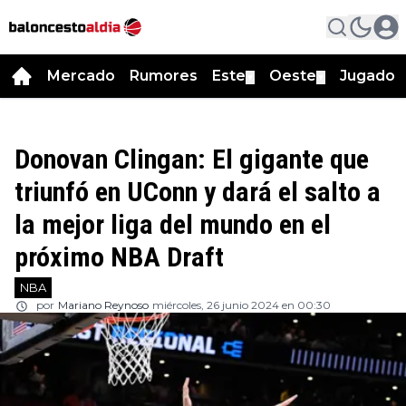
Mercado
Rumores
Este
Oeste
Jugador
▼
▼
Donovan Clingan: El gigante que
triunfó en UConn y dará el salto a
la mejor liga del mundo en el
próximo NBA Draft
NBA
por
Mariano Reynoso
miércoles, 26 junio 2024 en 00:30