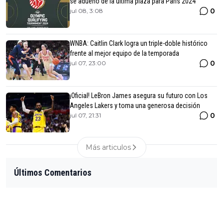
se adueñó de la última plaza para Paris 2024
0
jul 08, 3:08
WNBA: Caitlin Clark logra un triple-doble histórico
frente al mejor equipo de la temporada
0
jul 07, 23:00
¡Oficial! LeBron James asegura su futuro con Los
Angeles Lakers y toma una generosa decisión
0
jul 07, 21:31
Más articulos
Últimos Comentarios