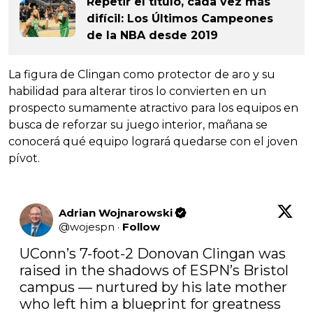
Repetir el título, cada vez más
difícil: Los Últimos Campeones
de la NBA desde 2019
La figura de Clingan como protector de aro y su
habilidad para alterar tiros lo convierten en un
prospecto sumamente atractivo para los equipos en
busca de reforzar su juego interior, mañana se
conocerá qué equipo logrará quedarse con el joven
pívot.
Adrian Wojnarowski
@
wojespn
·
Follow
UConn’s 7-foot-2 Donovan Clingan was 
raised in the shadows of ESPN’s Bristol 
campus — nurtured by his late mother 
who left him a blueprint for greatness