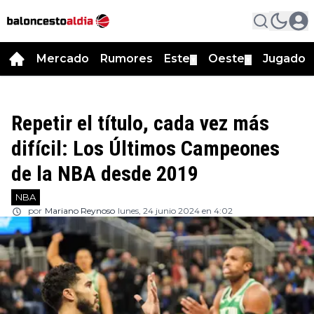
Mercado
Rumores
Este
Oeste
Jugador
▼
▼
Repetir el título, cada vez más
difícil: Los Últimos Campeones
de la NBA desde 2019
NBA
por
Mariano Reynoso
lunes, 24 junio 2024 en 4:02