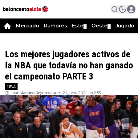
Mercado
Rumores
Este
Oeste
Jugador
▼
▼
Los mejores jugadores activos de
la NBA que todavía no han ganado
el campeonato PARTE 3
NBA
por
Mariano Reynoso
lunes, 24 junio 2024 en 2:53