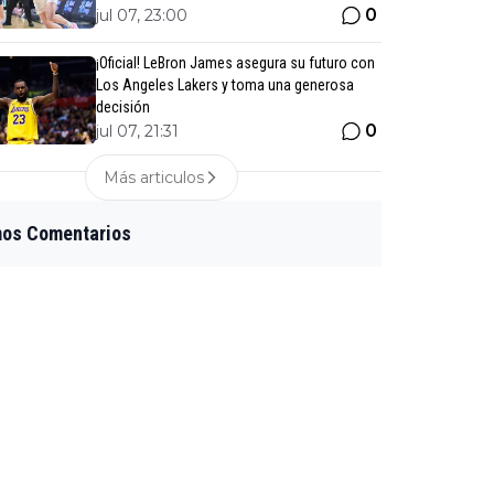
0
jul 07, 23:00
¡Oficial! LeBron James asegura su futuro con
Los Angeles Lakers y toma una generosa
decisión
0
jul 07, 21:31
Más articulos
mos Comentarios