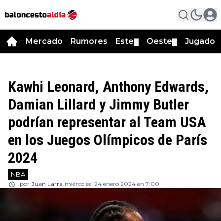
Mercado
Rumores
Este
Oeste
Jugador
▼
▼
Kawhi Leonard, Anthony Edwards,
Damian Lillard y Jimmy Butler
podrían representar al Team USA
en los Juegos Olímpicos de París
2024
NBA
por
Juan Larra
miércoles, 24 enero 2024 en 7:00