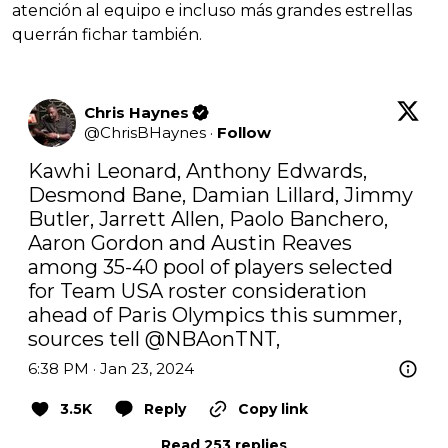
atención al equipo e incluso más grandes estrellas
querrán fichar también.
Chris Haynes
@
ChrisBHaynes
·
Follow
Kawhi Leonard, Anthony Edwards, 
Desmond Bane, Damian Lillard, Jimmy 
Butler, Jarrett Allen, Paolo Banchero, 
Aaron Gordon and Austin Reaves 
among 35-40 pool of players selected 
for Team USA roster consideration 
ahead of Paris Olympics this summer, 
sources tell @NBAonTNT,
6:38 PM · Jan 23, 2024
3.5K
Reply
Copy link
Read 253 replies