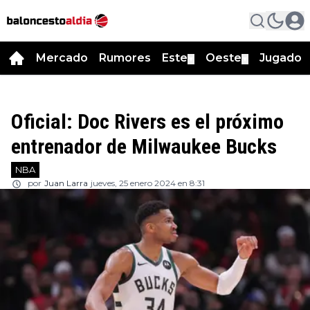
Mercado
Rumores
Este
Oeste
Jugador
▼
▼
Oficial: Doc Rivers es el próximo
entrenador de Milwaukee Bucks
NBA
por
Juan Larra
jueves, 25 enero 2024 en 8:31