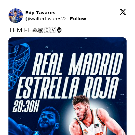
Edy Tavares
@
waltertavares22
·
Follow
TEM FE🙏🏾🇨🇻🦍 