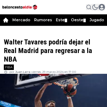
Mercado
Rumores
Este
Oeste
Jugador
▼
▼
Walter Tavares podría dejar el
Real Madrid para regresar a la
NBA
FIBA
por
Juan Larra
viernes, 29 marzo 2024 en 17:00