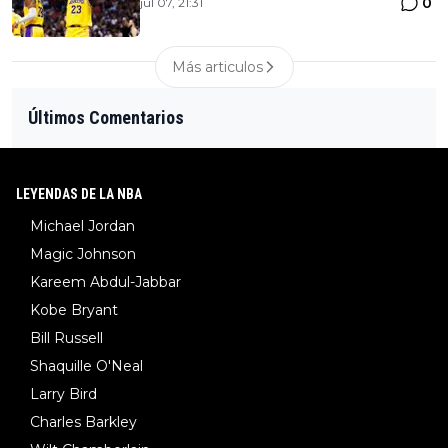
0
jul 07, 21:31
Más articulos
Últimos Comentarios
LEYENDAS DE LA NBA
Michael Jordan
Magic Johnson
Kareem Abdul-Jabbar
Kobe Bryant
Bill Russell
Shaquille O'Neal
Larry Bird
Charles Barkley