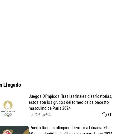
n Llegado
Juegos Olímpicos: Tras las finales clasificatorias,
éstos son los grupos del torneo de baloncesto
masculino de Paris 2024
0
jul 08, 4:54
¡Puerto Rico es olímpico! Derrotó a Lituania 79-
68 y se adueñó de la última plaza para Paris 2024