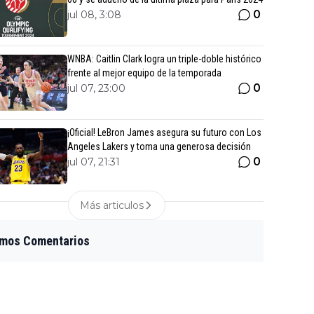
0
jul 08, 3:08
WNBA: Caitlin Clark logra un triple-doble histórico
frente al mejor equipo de la temporada
0
jul 07, 23:00
¡Oficial! LeBron James asegura su futuro con Los
Angeles Lakers y toma una generosa decisión
0
jul 07, 21:31
Más articulos
imos Comentarios