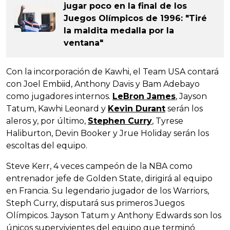
jugar poco en la final de los
Juegos Olímpicos de 1996: "Tiré
la maldita medalla por la
ventana"
Con la incorporación de Kawhi, el Team USA contará
con Joel Embiid, Anthony Davis y Bam Adebayo
como jugadores internos.
LeBron James
, Jayson
Tatum, Kawhi Leonard y
Kevin Durant
serán los
aleros y, por último,
Stephen Curry
, Tyrese
Haliburton, Devin Booker y Jrue Holiday serán los
escoltas del equipo.
Steve Kerr, 4 veces campeón de la NBA como
entrenador jefe de Golden State, dirigirá al equipo
en Francia. Su legendario jugador de los Warriors,
Steph Curry, disputará sus primeros Juegos
Olímpicos. Jayson Tatum y Anthony Edwards son los
únicos supervivientes del equipo que terminó