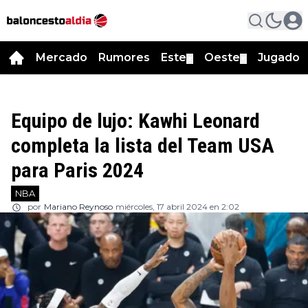
Mercado
Rumores
Este
Oeste
Jugador
▼
▼
Equipo de lujo: Kawhi Leonard
completa la lista del Team USA
para Paris 2024
NBA
por
Mariano Reynoso
miércoles, 17 abril 2024 en 2:02