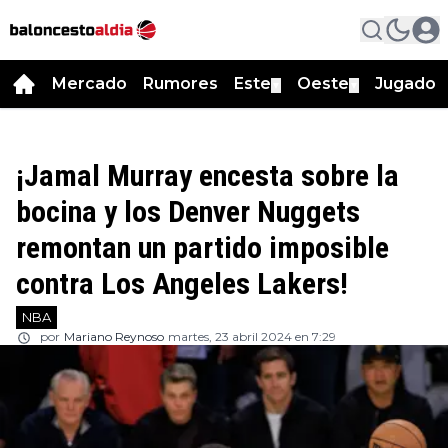
Mercado
Rumores
Este
Oeste
Jugador
▼
▼
¡Jamal Murray encesta sobre la
bocina y los Denver Nuggets
remontan un partido imposible
contra Los Angeles Lakers!
NBA
por
Mariano Reynoso
martes, 23 abril 2024 en 7:29