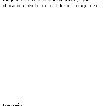
fuego. AD se vió visiblemente agotado, ya que
chocar con Jokic todo el partido sacó lo mejor de él.
Leer más