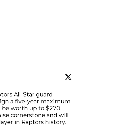
ors All-Star guard 
sign a five-year maximum 
 be worth up to $270 
hise cornerstone and will 
yer in Raptors history.