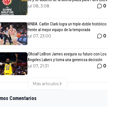
0
jul 08, 3:08
WNBA: Caitlin Clark logra un triple-doble histórico
frente al mejor equipo de la temporada
0
jul 07, 23:00
¡Oficial! LeBron James asegura su futuro con Los
Angeles Lakers y toma una generosa decisión
0
jul 07, 21:31
Más articulos
imos Comentarios