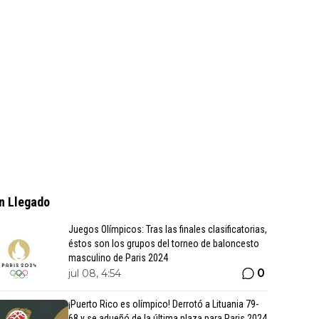
n Llegado
Juegos Olímpicos: Tras las finales clasificatorias,
éstos son los grupos del torneo de baloncesto
masculino de Paris 2024
0
jul 08, 4:54
¡Puerto Rico es olímpico! Derrotó a Lituania 79-
68 y se adueñó de la última plaza para Paris 2024