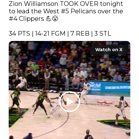
Zion Williamson TOOK OVER tonight 
to lead the West #5 Pelicans over the 
#4 Clippers 💪😤

34 PTS | 14-21 FGM | 7 REB | 3 STL 
Watch on X