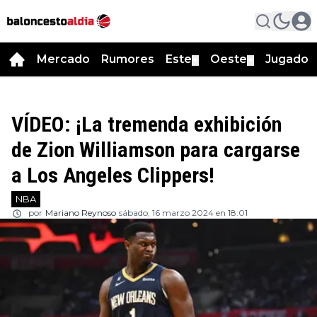
Mercado
Rumores
Este
Oeste
Jugador
▼
▼
VÍDEO: ¡La tremenda exhibición
de Zion Williamson para cargarse
a Los Angeles Clippers!
NBA
por
Mariano Reynoso
sábado, 16 marzo 2024 en 18:01