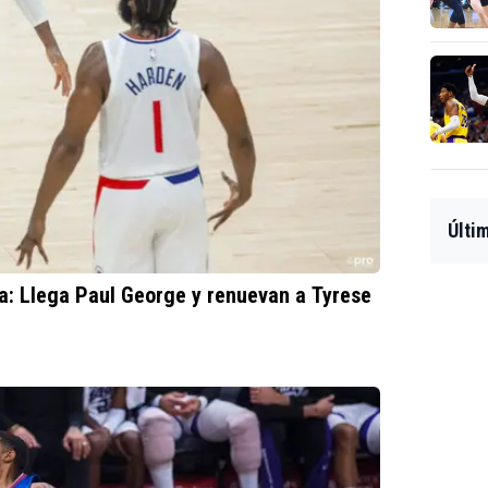
Últi
a: Llega Paul George y renuevan a Tyrese