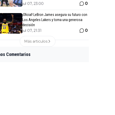
0
jul 07, 23:00
¡Oficial! LeBron James asegura su futuro con
Los Angeles Lakers y toma una generosa
decisión
0
jul 07, 21:31
Más articulos
mos Comentarios