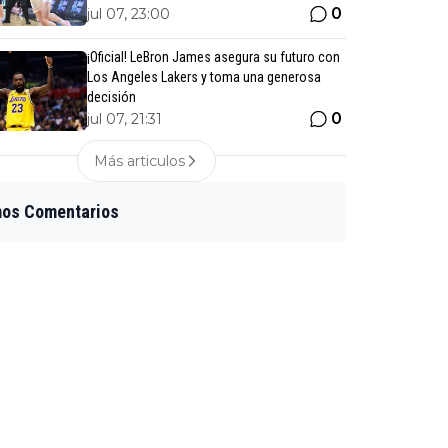
0
jul 07, 23:00
¡Oficial! LeBron James asegura su futuro con
Los Angeles Lakers y toma una generosa
decisión
0
jul 07, 21:31
Más articulos
mos Comentarios