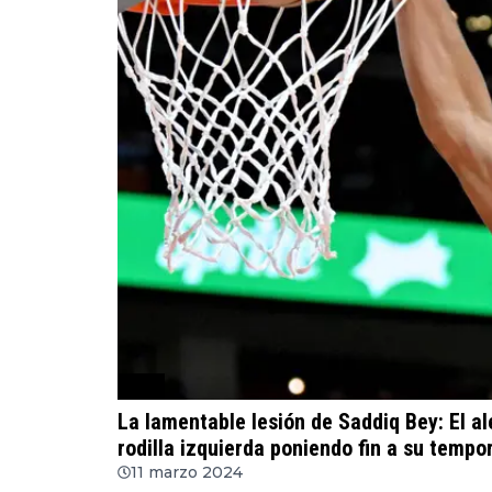
NBA
La lamentable lesión de Saddiq Bey: El al
rodilla izquierda poniendo fin a su tempo
11 marzo 2024