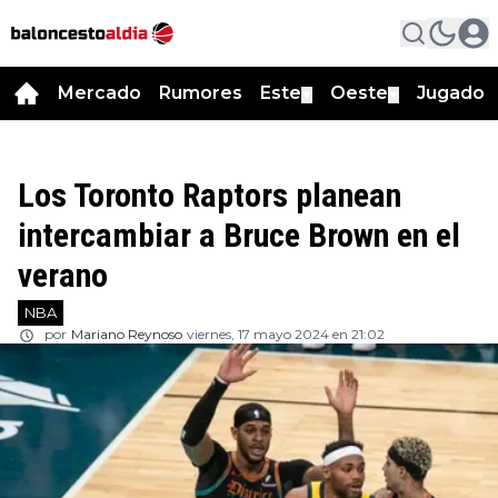
Mercado
Rumores
Este
Oeste
Jugador
▼
▼
Los Toronto Raptors planean
intercambiar a Bruce Brown en el
verano
NBA
por
Mariano Reynoso
viernes, 17 mayo 2024 en 21:02