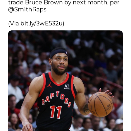
trade Bruce Brown by next month, per 
@SmithRaps
(Via 
bit.ly/3wE532u
)