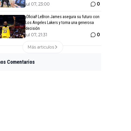
0
jul 07, 23:00
¡Oficial! LeBron James asegura su futuro con
Los Angeles Lakers y toma una generosa
decisión
0
jul 07, 21:31
Más articulos
mos Comentarios