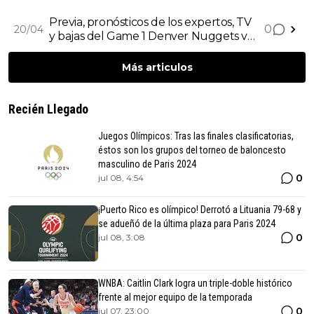
Philadelphia 76ers de Playoffs NBA
Previa, pronósticos de los expertos, TV
0
20/04
y bajas del Game 1 Denver Nuggets v
Los Angeles Lakers de Playoffs NBA
Más articulos
Recién Llegado
Juegos Olímpicos: Tras las finales clasificatorias,
éstos son los grupos del torneo de baloncesto
masculino de Paris 2024
0
jul 08, 4:54
¡Puerto Rico es olímpico! Derrotó a Lituania 79-68 y
se adueñó de la última plaza para Paris 2024
0
jul 08, 3:08
WNBA: Caitlin Clark logra un triple-doble histórico
frente al mejor equipo de la temporada
0
jul 07, 23:00