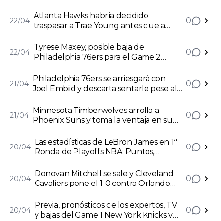
NBA
Atlanta Hawks habría decidido
0
22/04
traspasar a Trae Young antes que a
Dejounte Murray en la Agencia Libre
2024
Tyrese Maxey, posible baja de
0
22/04
Philadelphia 76ers para el Game 2
contra New York Knicks
Philadelphia 76ers se arriesgará con
0
21/04
Joel Embiid y descarta sentarle pese al
susto en el primer partido de playoffs
Minnesota Timberwolves arrolla a
0
21/04
Phoenix Suns y toma la ventaja en su
serie de playoffs: Anthony Edwards,
MVP
Las estadísticas de LeBron James en 1ª
0
20/04
Ronda de Playoffs NBA: Puntos,
apariciones y partidos jugados
Donovan Mitchell se sale y Cleveland
0
20/04
Cavaliers pone el 1-0 contra Orlando
Magic en los playoffs
Previa, pronósticos de los expertos, TV
0
20/04
y bajas del Game 1 New York Knicks v