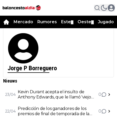
Mercado
Rumores
Este
Oeste
Jugador
▼
▼
Jorge P Borreguero
Nieuws
Kevin Durant acepta el insulto de
0
23/04
Anthony Edwards, que le llamó 'viejo
negro' en el primer partido de playoffs:
"Ahora depende de mí"
Predicción de los ganadores de los
0
22/04
premios de final de temporada de la