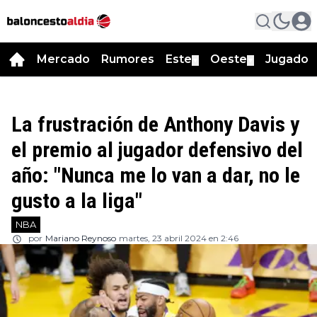
Mercado
Rumores
Este
Oeste
Jugador
▼
▼
La frustración de Anthony Davis y
el premio al jugador defensivo del
año: "Nunca me lo van a dar, no le
gusto a la liga"
NBA
por
Mariano Reynoso
martes, 23 abril 2024 en 2:46