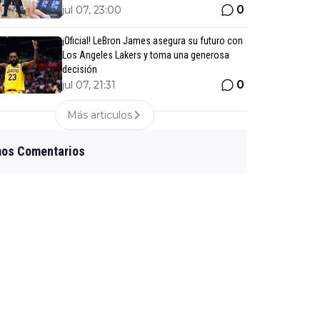
0
jul 07, 23:00
¡Oficial! LeBron James asegura su futuro con
Los Angeles Lakers y toma una generosa
decisión
0
jul 07, 21:31
Más articulos
mos Comentarios